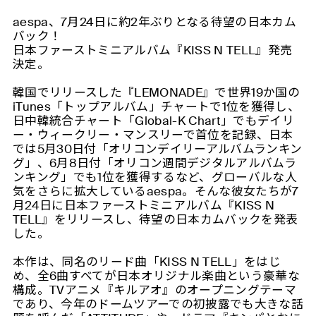
aespa、7月24日に約2年ぶりとなる待望の日本カム
バック！
日本ファーストミニアルバム『KISS N TELL』発売
決定。
韓国でリリースした『LEMONADE』で世界19か国の
iTunes「トップアルバム」チャートで1位を獲得し、
日中韓統合チャート「Global-K Chart」でもデイリ
ー・ウィークリー・マンスリーで首位を記録、日本
では5月30日付「オリコンデイリーアルバムランキン
グ」、6月8日付「オリコン週間デジタルアルバムラ
ンキング」でも1位を獲得するなど、グローバルな人
気をさらに拡大しているaespa。そんな彼女たちが7
月24日に日本ファーストミニアルバム『KISS N
TELL』をリリースし、待望の日本カムバックを発表
した。
本作は、同名のリード曲「KISS N TELL」をはじ
め、全6曲すべてが日本オリジナル楽曲という豪華な
構成。TVアニメ『キルアオ』のオープニングテーマ
であり、今年のドームツアーでの初披露でも大きな話