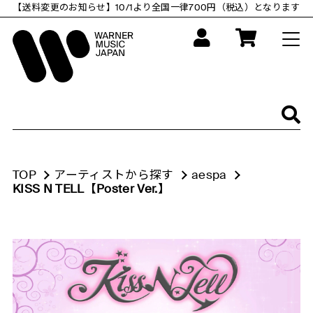
コ
【送料変更のお知らせ】10/1より全国一律700円（税込）となります
ン
テ
ン
ツ
に
ス
キ
ッ
プ
す
る
TOP
アーティストから探す
aespa
KISS N TELL【Poster Ver.】