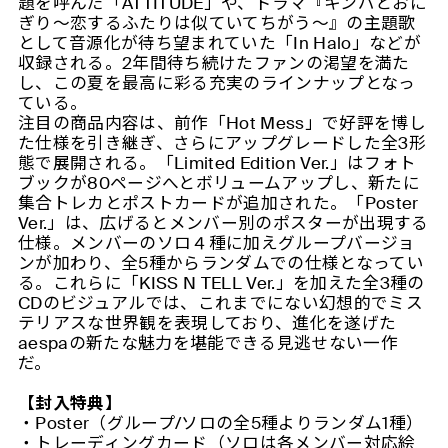
題を呼んだ「ATTITUDE」や、ドラマ『キンパとおに
ぎり〜恋するふたりは似ていてちがう〜』の主題歌
として音源化が待ち望まれていた「In Halo」などが
収録される。2年間待ち続けたファンの渇望を満た
し、この夏を最高に彩る充実のラインナップとなっ
ている。
注目の商品内容は、前作「Hot Mess」で好評を博し
た仕様を引き継ぎ、さらにアップグレードした全3形
態で展開される。「Limited Edition Ver.」はフォト
ブックが80ページへとボリュームアップし、新たに
集合トレカとポストカードが追加された。「Poster
Ver.」は、広げるとメンバー別のポスターが出現する
仕様。メンバーのソロ４種に加えグループバージョ
ンが加わり、全5種からランダムでの仕様となってい
る。これらに「KISS N TELL Ver.」を加えた全3種の
CDのビジュアルでは、これまでにない幻想的でミス
テリアスな世界観を表現しており、進化を遂げた
aespaの新たな魅力を堪能できる見逃せない一作
だ。
【封入特典】
・Poster（グループ/ソロの全5種よりランダム1種）
・トレーディングカード（ソロは各メンバー対応絵