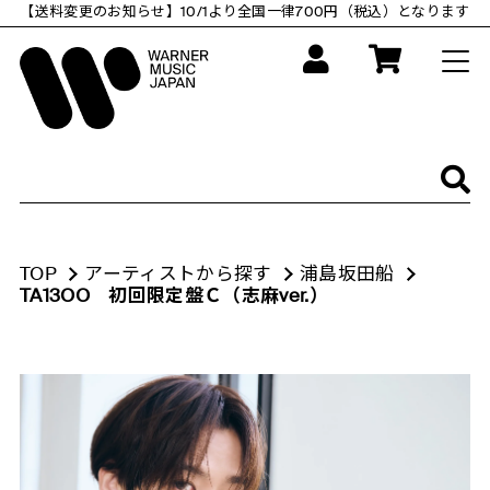
コ
【送料変更のお知らせ】10/1より全国一律700円（税込）となります
ン
テ
ン
ツ
に
ス
キ
ッ
プ
す
る
TOP
アーティストから探す
浦島坂田船
TA13OO 初回限定盤Ｃ（志麻ver.）