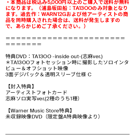
・本商品は税込み5,000円以上のご購入で送料が無料
になります。（浦島坂田船：TA13OOのみ対象となり
ます。過去作：WARN12Gおよび他アーティストの商
品を同時購入された場合は、送料が発生しますの
で、あらかじめご了承ください。）
＝＝＝＝＝＝＝＝＝＝＝＝＝＝＝＝＝＝＝＝＝＝＝
＝＝＝＝＝＝＝
特典DVD：TA13OO -inside out-(志麻ver.)
＊TA13OOフォトセッション時に撮影したソロインタ
ビュー＆オフショット映像
3面デジパック＆透明スリーブ仕様 C
【封入特典】
アーティストフォトカード
志麻ソロ実写ver.(2種のうち1種）
【Warner Music Store特典】
未収録映像DVD（限定盤A特典映像より）