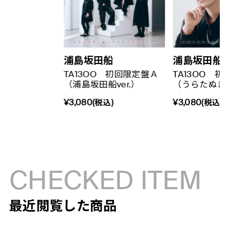
浦島坂田船
浦島坂田船
TA13OO 初回限定盤Ａ
TA13OO 
（浦島坂田船ver.）
（うらたぬきve
¥3,080(税込)
¥3,080(税込)
CHECKED ITEM
最近閲覧した商品