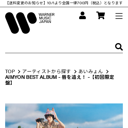
コ
【送料変更のお知らせ】10/1より全国一律700円（税込）となります
ン
テ
ン
ツ
に
ス
キ
ッ
プ
す
る
TOP
アーティストから探す
あいみょん
AIMYON BEST ALBUM - 唇を追え！ -【初回限定
盤】