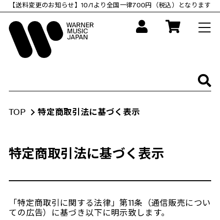
コ
【送料変更のお知らせ】10/1より全国一律700円（税込）となります
ン
テ
ン
ツ
に
ス
キ
ッ
プ
す
る
TOP
特定商取引法に基づく表示
特定商取引法に基づく表示
「特定商取引に関する法律」第11条（通信販売につい
ての広告）に基づき以下に明示致します。