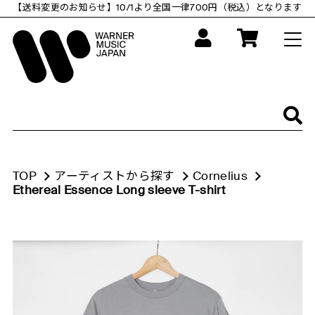
コ
【送料変更のお知らせ】10/1より全国一律700円（税込）となります
ン
テ
ン
ツ
に
ス
キ
ッ
プ
す
る
TOP
アーティストから探す
Cornelius
Ethereal Essence Long sleeve T-shirt