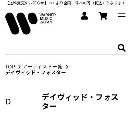
コ
【送料変更のお知らせ】10/1より全国一律700円（税込）となります
ン
テ
ン
ツ
に
ス
キ
ッ
プ
す
る
TOP
アーティスト一覧
デイヴィッド・フォスター
デイヴィッド・フォス
D
ター