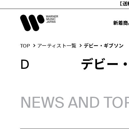
【送
新着商
コ
TOP
アーティスト一覧
デビー・ギブソン
ン
テ
ン
D
デビー
ツ
に
ス
キ
ッ
プ
す
NEWS AND TO
る