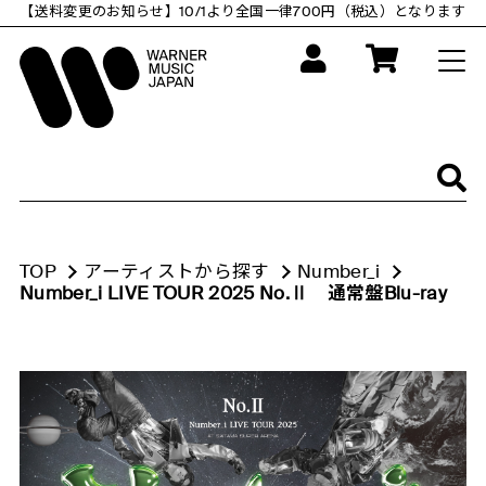
コ
【送料変更のお知らせ】10/1より全国一律700円（税込）となります
ン
テ
ン
ツ
に
ス
キ
ッ
プ
す
る
TOP
アーティストから探す
Number_i
Number_i LIVE TOUR 2025 No.Ⅱ 通常盤Blu-ray