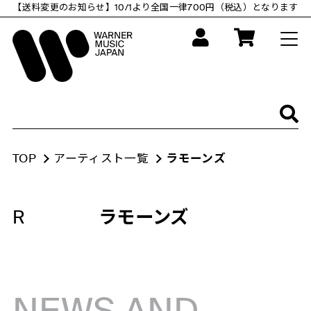
コ
【送料変更のお知らせ】10/1より全国一律700円（税込）となります
ン
テ
ン
ツ
に
ス
キ
ッ
プ
す
る
TOP
アーティスト一覧
ラモーンズ
R
ラモーンズ