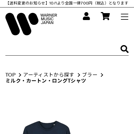
コ
【送料変更のお知らせ】10/1より全国一律700円（税込）となります
ン
テ
ン
ツ
に
ス
キ
ッ
プ
す
る
TOP
アーティストから探す
ブラー
ミルク・カートン・ロングTシャツ