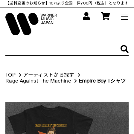
コ
【送料変更のお知らせ】10/1より全国一律700円（税込）となります
ン
テ
ン
ツ
に
ス
キ
ッ
プ
す
る
TOP
アーティストから探す
Rage Against The Machine
Empire Boy Tシャツ